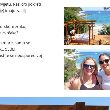
ijetu. Različiti pokreti
e) imaju za cilj
 morskom zraku,
e cvrčaka?
a more, samo se
go… SEBE!
ustite se neusporedivoj