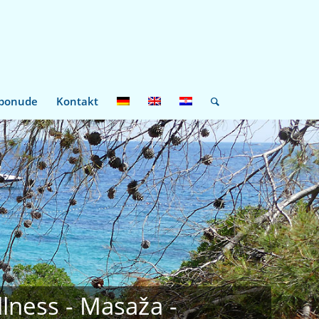
 ponude
Kontakt
lness - Masaža -