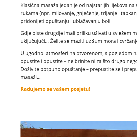
Klasična masaža jedan je od najstarijih lijekova na sv
rukama (npr. milovanje, gnječenje, trljanje i tapkanj
pridonijeti opuštanju i ublažavanju boli.
Gdje biste drugdje imali priliku uživati ​​u svježem
uključujući… Želite se maziti uz šum mora i cvrčanj
U ugodnoj atmosferi na otvorenom, s pogledom n
opustite i opustite – ne brinite ni za što drugo ne
Doživite potpuno opuštanje – prepustite se i prep
masaži…
Radujemo se vašem posjetu!