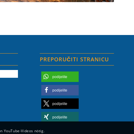
PREPORUČITI STRANICU
podijelite
podijelite
podijelite
podijelite
on YouTube-Videos nötig.