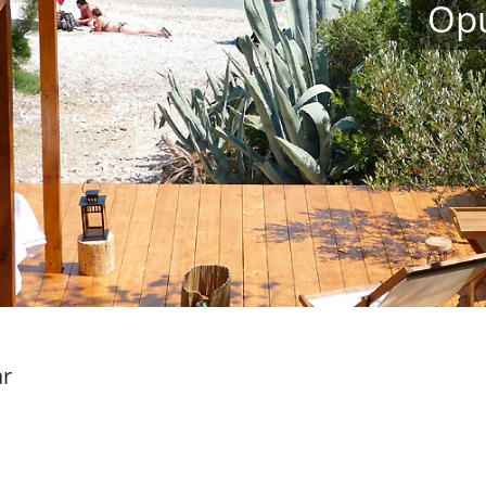
Opu
ar