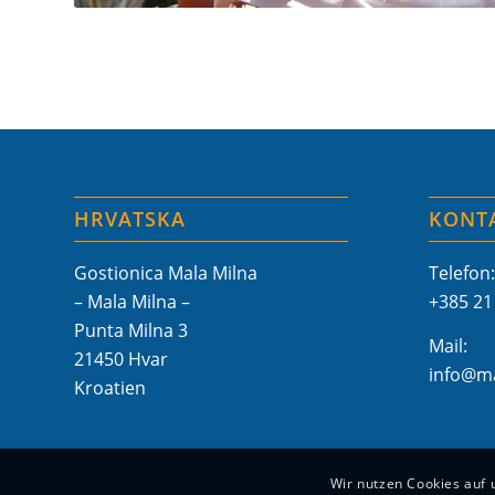
HRVATSKA
KONT
Gostionica Mala Milna
Telefon:
– Mala Milna –
+385 21
Punta Milna 3
Mail:
21450 Hvar
info@ma
Kroatien
Wir nutzen Cookies auf 