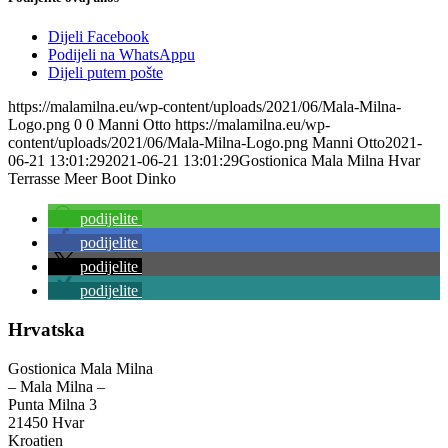
Dijeli Facebook
Podijeli na WhatsAppu
Dijeli putem pošte
https://malamilna.eu/wp-content/uploads/2021/06/Mala-Milna-
Logo.png
0
0
Manni Otto
https://malamilna.eu/wp-
content/uploads/2021/06/Mala-Milna-Logo.png
Manni Otto
2021-
06-21 13:01:29
2021-06-21 13:01:29
Gostionica Mala Milna Hvar
Terrasse Meer Boot Dinko
podijelite
podijelite
podijelite
podijelite
Hrvatska
Gostionica Mala Milna
– Mala Milna –
Punta Milna 3
21450 Hvar
Kroatien