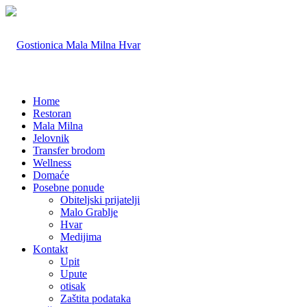
Home
Restoran
Mala Milna
Jelovnik
Transfer brodom
Wellness
Domaće
Posebne ponude
Obiteljski prijatelji
Malo Grablje
Hvar
Medijima
Kontakt
Upit
Upute
otisak
Zaštita podataka