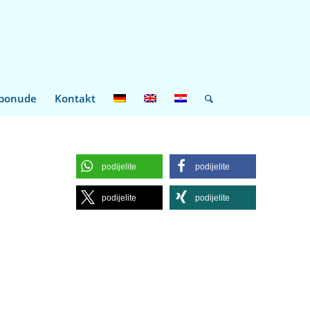
 ponude
Kontakt
podijelite
podijelite
podijelite
podijelite