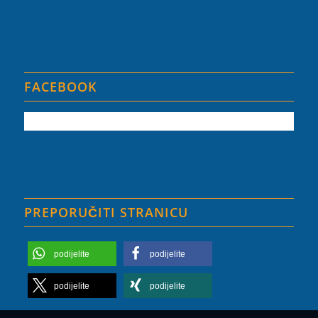
FACEBOOK
PREPORUČITI STRANICU
podijelite
podijelite
podijelite
podijelite