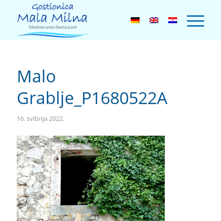
Malo
Grablje_P1680522A
16. svibnja 2022.