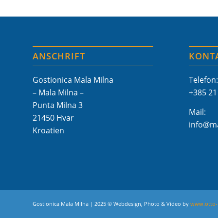
ANSCHRIFT
KONT
Gostionica Mala Milna
Telefon:
– Mala Milna –
+385 21
Punta Milna 3
Mail:
21450 Hvar
info@ma
Kroatien
Gostionica Mala Milna | 2025 © Webdesign, Photo & Video by
www.otto-