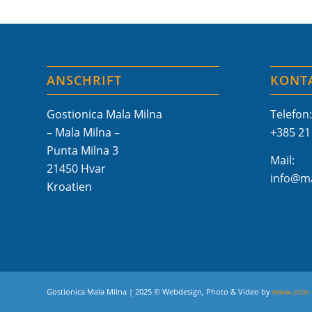
ANSCHRIFT
KONT
Gostionica Mala Milna
Telefon:
– Mala Milna –
+385 21
Punta Milna 3
Mail:
21450 Hvar
info@ma
Kroatien
Gostionica Mala Milna | 2025 © Webdesign, Photo & Video by
www.otto-