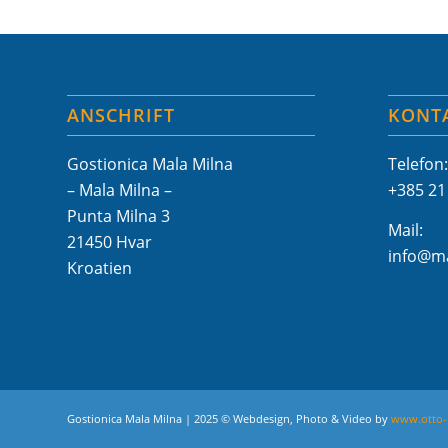
ANSCHRIFT
KONT
Gostionica Mala Milna
Telefon:
– Mala Milna –
+385 21
Punta Milna 3
Mail:
21450 Hvar
info@ma
Kroatien
Gostionica Mala Milna | 2025 © Webdesign, Photo & Video by
www.otto-