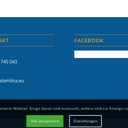
AKT
FACEBOOK
 745 043
lamilna.eu
unserer Website. Einige davon sind essenziell, andere sind zur Anzeige v
Alle akzeptieren
Einstellungen
photo.de