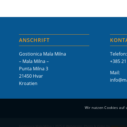
ANSCHRIFT
KONT
Gostionica Mala Milna
Telefon:
– Mala Milna –
+385 21
Punta Milna 3
Mail:
21450 Hvar
info@ma
Kroatien
Wir nutzen Cookies auf 
Gostionica Mala Milna | 2025 © Webdesign, Photo & Video by
www.otto-