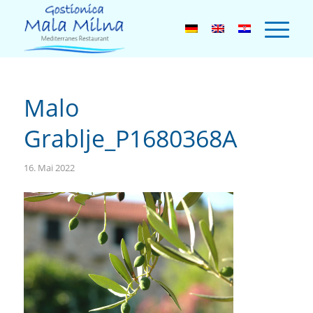
Malo
Grablje_P1680368A
16. Mai 2022