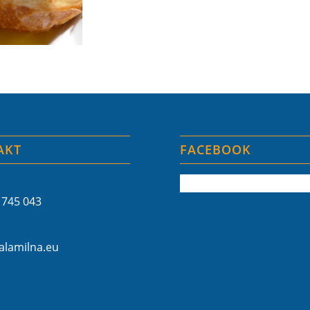
AKT
FACEBOOK
 745 043
lamilna.eu