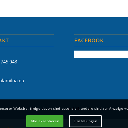
AKT
FACEBOOK
 745 043
lamilna.eu
unserer Website. Einige davon sind essenziell, andere sind zur Anzeige v
Alle akzeptieren
Einstellungen
photo.de