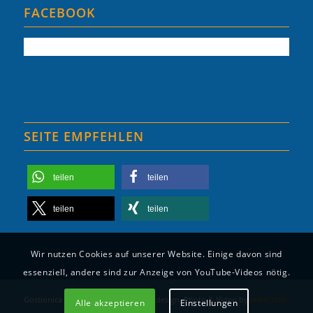
FACEBOOK
SEITE EMPFEHLEN
teilen
teilen
teilen
teilen
Wir nutzen Cookies auf unserer Website. Einige davon sind
essenziell, andere sind zur Anzeige von YouTube-Videos nötig.
Gostionica Mala Milna | 2025 © Webdesign, Photo & Video by
www.otto-
Alle akzeptieren
Einstellungen