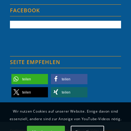
FACEBOOK
SEITE EMPFEHLEN
teilen
teilen
teilen
teilen
Wir nutzen Cookies auf unserer Website. Einige davon sind
essenziell, andere sind zur Anzeige von YouTube-Videos nötig.
Gostionica Mala Milna | 2025 © Webdesign, Photo & Video by
www.otto-