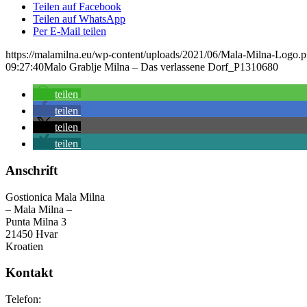
Teilen auf Facebook
Teilen auf WhatsApp
Per E-Mail teilen
https://malamilna.eu/wp-content/uploads/2021/06/Mala-Milna-Logo.
09:27:40
Malo Grablje Milna – Das verlassene Dorf_P1310680
teilen
teilen
teilen
teilen
Anschrift
Gostionica Mala Milna
– Mala Milna –
Punta Milna 3
21450 Hvar
Kroatien
Kontakt
Telefon: